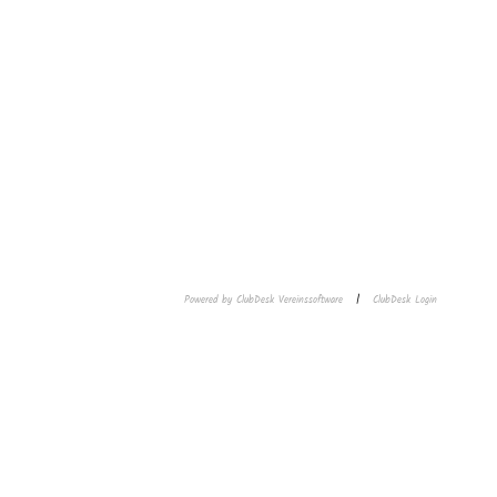
Powered by ClubDesk Vereinssoftware
|
ClubDesk Login